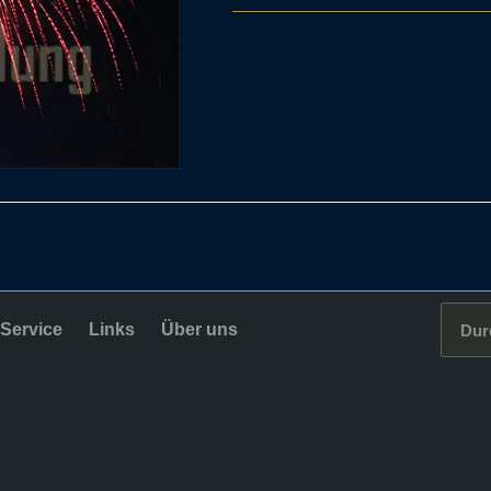
Service
Links
Über uns