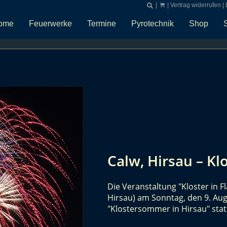
|
|
Vertrag widerrufen
|
ome
Feuerwerke
Termine
Pyrotechnik
Shop
Calw, Hirsau – K
Die Veranstaltung "Kloster in F
Hirsau) am Sonntag, den 9. Au
"Klostersommer in Hirsau" sta