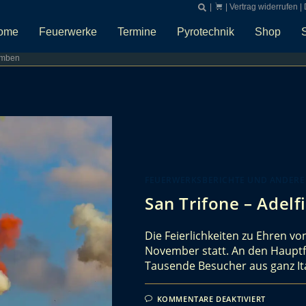
|
|
Vertrag widerrufen
|
ome
Feuerwerke
Termine
Pyrotechnik
Shop
omben
FEUERWERKSBERICHTE UND ANDERE
San Trifone – Adelf
Die Feierlichkeiten zu Ehren von
November statt. An den Hauptfe
Tausende Besucher aus ganz It
KOMMENTARE DEAKTIVIERT