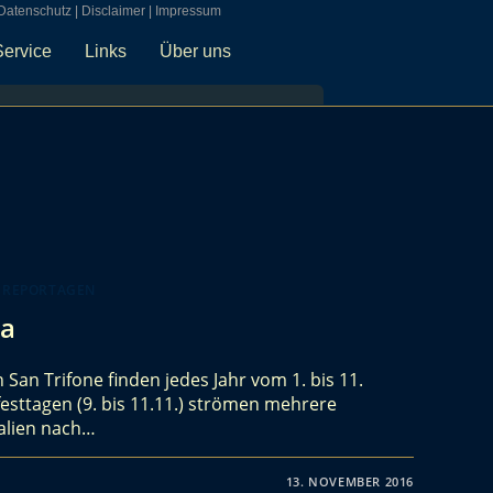
Datenschutz
|
Disclaimer
|
Impressum
Service
Links
Über uns
 REPORTAGEN
ia
 San Trifone finden jedes Jahr vom 1. bis 11.
sttagen (9. bis 11.11.) strömen mehrere
alien nach…
13. NOVEMBER 2016