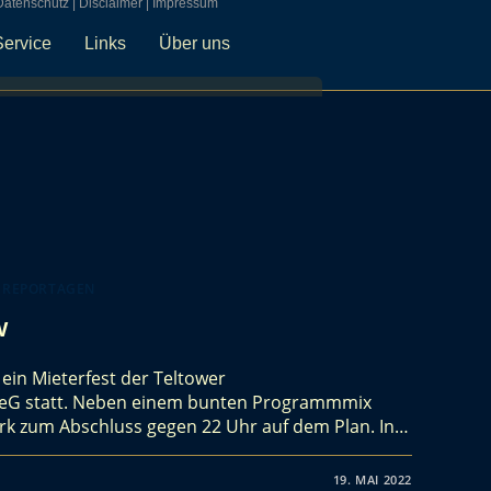
Datenschutz
|
Disclaimer
|
Impressum
Service
Links
Über uns
 REPORTAGEN
w
 ein Mieterfest der Teltower
G statt. Neben einem bunten Programmmix
erk zum Abschluss gegen 22 Uhr auf dem Plan. In…
19. MAI 2022