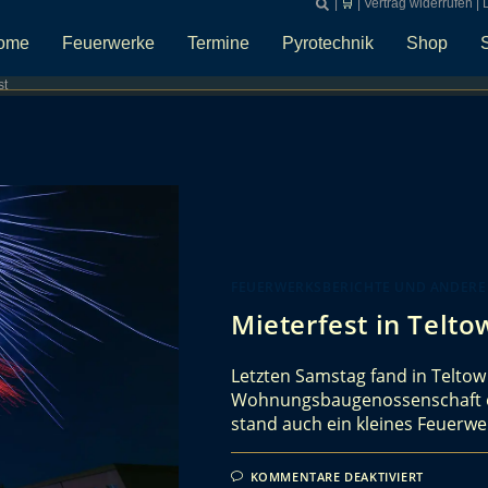
|
🛒
|
Vertrag widerrufen
|
ome
Feuerwerke
Termine
Pyrotechnik
Shop
st
FEUERWERKSBERICHTE UND ANDERE
Mieterfest in Telto
Letzten Samstag fand in Teltow
Wohnungsbaugenossenschaft e
stand auch ein kleines Feuerw
KOMMENTARE DEAKTIVIERT