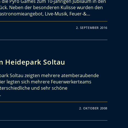
n die Pyro Games zum 10-jährigen Jubiläum in den
urück. Neben der besonderen Kulisse wurden den
Gastronomieangebot, Live-Musik, Feuer-&…
2. SEPTEMBER 2016
m Heidepark Soltau
park Soltau zeigten mehrere atemberaubende
ier legten sich mehrere Feuerwerkerteams
terschiedliche und sehr schöne
…
2. OKTOBER 2008