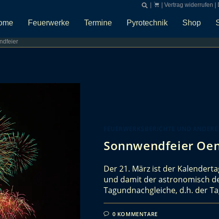
|
|
Vertrag widerrufen
|
ome
Feuerwerke
Termine
Pyrotechnik
Shop
dfeier
FEUERWERKSBERICHTE UND ANDERE
Sonnwendfeier Oen
Der 21. März ist der Kalender
und damit der astronomisch defi
Tagundnachgleiche, d.h. der Ta
0 KOMMENTARE