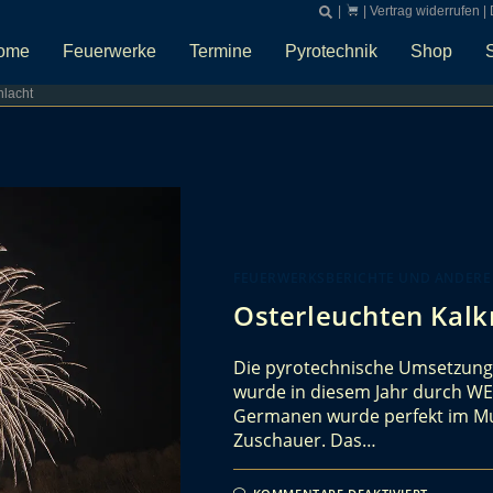
|
|
Vertrag widerrufen
|
ome
Feuerwerke
Termine
Pyrotechnik
Shop
hlacht
FEUERWERKSBERICHTE UND ANDERE
Osterleuchten Kalk
Die pyrotechnische Umsetzung
wurde in diesem Jahr durch WE
Germanen wurde perfekt im Mu
Zuschauer. Das…