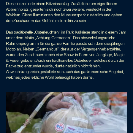
Diese inszenierte einen Blitzeinschlag. Zusätzlich zum eigentlichen
Abbrennplatz, gesellten sich noch zwei weitere, versteckt in den
Wäldern. Diese illuminierten den Museumspark zusätzlich und gaben
den Zuschauern das Gefühl, mitten drin zu sein.
Das traditionelle „Osterleuchten“ im Park Kalkriese stand in diesem Jahr
unter dem Motto „Achtung Germanen“. Das abwechslungsreiche
Rahmenprogramm für die ganze Familie passte sich dem diesjährigen
Motto an. Neben „Germanicus“, der aus der Vergangenheit erzählte,
wurde den Zuschauern noch eine Show, in Form von Jonglage, Magie
& Feuer geboten. Auch ein traditionelles Osterfeuer, welches durch den
Fackelzug entzündet wurde, durfte natürlich nicht fehlen.
Abwechslungsreich gestaltete sich auch das gastronomische Angebot,
welches jedes leibliche Wohl befriedigt haben dürfte.