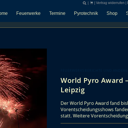
|
|
Vertrag widerrufen
|
ome
Feuerwerke
Termine
Pyrotechnik
Shop
FEUERWERKSBERICHTE UND ANDERE
World Pyro Award –
Leipzig
Der World Pyro Award fand bish
Vorentscheidungsshows fanden 
statt. Weitere Vorentscheidun