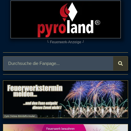
└ Feuerwerk-Anzeige ┘