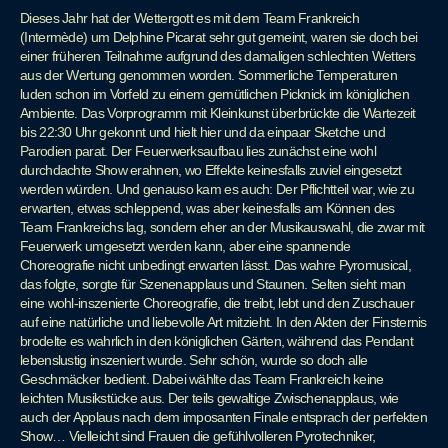
Dieses Jahr hat der Wettergott es mit dem Team Frankreich
(Intermède) um Delphine Picarat sehr gut gemeint, waren sie doch bei
einer früheren Teilnahme aufgrund des damaligen schlechten Wetters
aus der Wertung genommen worden. Sommerliche Temperaturen
luden schon im Vorfeld zu einem gemütlichen Picknick im königlichen
Ambiente. Das Vorprogramm mit Kleinkunst überbrückte die Wartezeit
bis 22:30 Uhr gekonnt und hielt hier und da einpaar Sketche und
Parodien parat. Der Feuerwerksaufbau lies zunächst eine wohl
durchdachte Show erahnen, wo Effekte keinesfalls zuviel eingesetzt
werden würden. Und genauso kam es auch: Der Pflichtteil war, wie zu
erwarten, etwas schleppend, was aber keinesfalls am Können des
Team Frankreichs lag, sondern eher an der Musikauswahl, die zwar mit
Feuerwerk umgesetzt werden kann, aber eine spannende
Choreografie nicht unbedingt erwarten lässt. Das wahre Pyromusical,
das folgte, sorgte für Szenenapplaus und Staunen. Selten sieht man
eine wohl-inszenierte Choreografie, die treibt, lebt und den Zuschauer
auf eine natürliche und liebevolle Art mitzieht. In den Akten der Finsternis
brodelte es wahrlich in den königlichen Gärten, während das Pendant
lebenslustig inszeniert wurde. Sehr schön, wurde so doch alle
Geschmäcker bedient. Dabei wählte das Team Frankreich keine
leichten Musikstücke aus. Der teils gewaltige Zwischenapplaus, wie
auch der Applaus nach dem imposanten Finale entsprach der perfekten
Show… Vielleicht sind Frauen die gefühlvolleren Pyrotechniker,