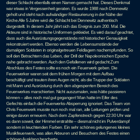
dieser Schlacht ebenfalls einen Namen gemacht hat. Dieses Denkmal
war etwas in Vergessenheit geraten. Es wurde 1988 nach Dennewitz
geholt und steht nach aufwändiger Restaurierung in der Nähe der
Kirche.Alle 5 Jahre wird die Schlacht bei Dennewitz authentisch
dargestellt. In diesem Jahr jährt sich das Ereignis zum 200. Mal. Die
Akteure sind in historische Uniformen gekleidet. Es wird darauf geachtet,
dass auch die Ausrüstungsgegenstände mit historischer Genauigkeit
rekonstruiert werden. Ebenso werden die Lebensumstände der
damaligen Soldaten in originalgetreuen Feldlagern nachempfunden. So
soll den Betrachtern das Leben, der Drill der Napoleonischen Epoche
nahe gebracht werden. Auch den Gefallenen wird gedacht.Zum
Abschluss des Festes sollte es noch ein Feuerwerk geben. Die
Feuerwerker waren seit dem frühen Morgen mit dem Aufbau
beschäftigt und trauten ihren Augen nicht, als die Truppe der Soldaten
mit Mann und Ausrüstung durch den abgesperrten Bereich des
Feuerwerkes marschierten. Nicht auszumalen, was hätte passieren
können – alles noch mal gut gegangen! Man hatte im Eifer des
Gefechts einfach die Feuerwerks-Absperrung ignoriert. Das Team von
Chris Feuerwerk musste nun noch mal ran, alle Leitungen prüfen und
einige davon erneuern. Nach dem Zapfenstreich gegen 22:30 Uhr war
es dann soweit, der Himmel erstrahlte – diesmal nicht im Pulverdampf
sondern in leuchtenden Farben. Ein sehr schönes gelungenes kleines
Musikfeuerwerk, was allen Akteuren und Besuchern des Festes einen
schönen Ausklang bescherte.