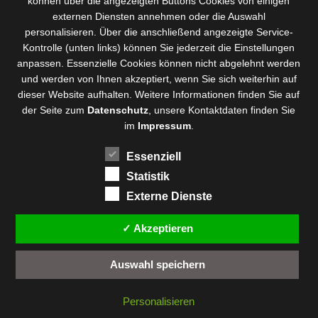
können über die angezeigten Buttons Cookies von einigen
Vertrag widerrufen
|
Datenschutz
|
Disclaimer
|
Impressum
externen Diensten annehmen oder die Auswahl
personalisieren. Über die anschließend angezeigte Service-
Kontrolle (unten links) können Sie jederzeit die Einstellungen
anpassen. Essenzielle Cookies können nicht abgelehnt werden
und werden von Ihnen akzeptiert, wenn Sie sich weiterhin auf
dieser Website aufhalten. Weitere Informationen finden Sie auf
der Seite zum
Datenschutz
, unsere Kontaktdaten finden Sie
FEUERWERK-FANPAGE.de Partner:
im
Impressum
.
Essenziell
Feuerwerkskörper
Statistik
Online-Shop
Externe Dienste
✓ Akzeptieren
Auswahl speichern
Personalisieren