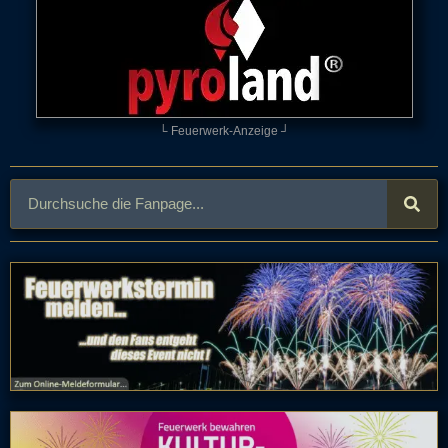
└ Feuerwerk-Anzeige ┘