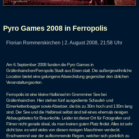
Pyro Games 2008 in Ferropolis
Florian Rommerskirchen
|
2. August 2008,
21:58
Uhr
Am 6.September 2008 fanden die Pyro Games in
Gräfenhainchen/Ferropolis Stadt aus Eisen statt. Die außergewöhnliche
Location bietet eine gelungene Abwechslung gegenüber den üblichen
Veranstaltungsorten.
Ferropolis ist eine kleine Halbinsel im Gremminer See bei
Gräfenhainchen. Hier stehen fünf ausgediente Schaufel- und
Eimerkettenbagger sowie Absetzer, die bis zu 30m hoch und 130m lang
sind. Der See und die Halbinsel selbst sind teil eines ehemals riesigen
Abbaugebietes für Braunkohle. Leider ist dieser Ort für Fotografen und
Filmer nicht gerade ideal, da man keinen guten Platz findet. Alles ist sehr
dicht bzw. es wird vieles von diesen riesigen Maschinen verdeckt.
Erschwerend war der aufkommende Regen, welcher sich pünktlich zu