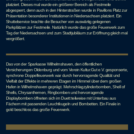
platziert. Dieses mal wurde ein größerer Bereich als Festmeile
abgesperrt, denn auch in den Hinterstraßen wurde in Pavillons Platz zur
Präsentation besonderer Institutionen in Niedersachsen platziert. Ein
Shuttelservice brachte die Besucher von auswärtig gelegenen
Parkplätzen zur Festmeile. Natürlich wurde das große Feuerwerk zum
Tag der Niedersachsen und zum Stadtjubiläum zur Eröffnung gleich mal
vergrößert.
Das von der Sparkasse Wilhelmshaven, den öffentlichen
Versicherungen Oldenburg und vom Verein Kultur.Gut e.V. gesponserte,
synchrone Doppelfeuerwerk war durch hervorragende Qualität und
Vielfalt der Effekte in mehreren Etagen im Himmel über dem großen
Hafen in Wilhelmshaven geprägt. Mehrschlagzylinderbomben, Shell of
Shells, Chrysanthemen, Ringbomben und hervorragende
Displaybomben öffneten sich im Duett teilweise mit Unterbau aus
Fächern mit passenden Leuchtkugeln und Bombetten. Ein Finale in
gold beschloss das große Feuerwerk.