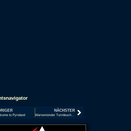
htsnavigator
RIGER
NÄCHSTER
come to Pyroland
Warnemünder Turmleuchten – Warnemünde