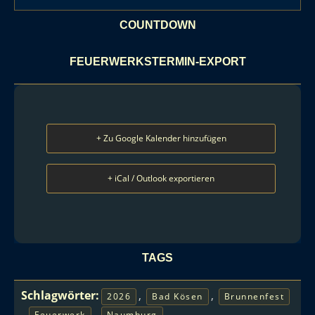
COUNTDOWN
FEUERWERKSTERMIN-EXPORT
+ Zu Google Kalender hinzufügen
+ iCal / Outlook exportieren
TAGS
Schlagwörter:
,
,
2026
Bad Kösen
Brunnenfest
,
,
Feuerwerk
Naumburg