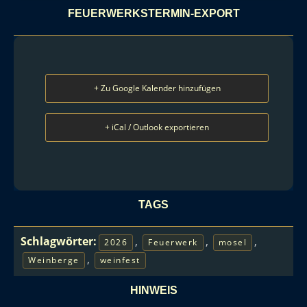
FEUERWERKSTERMIN-EXPORT
+ Zu Google Kalender hinzufügen
+ iCal / Outlook exportieren
TAGS
Schlagwörter:
,
,
,
2026
Feuerwerk
mosel
,
Weinberge
weinfest
HINWEIS