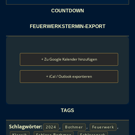
COUNTDOWN
FEUERWERKSTERMIN-EXPORT
+ Zu Google Kalender hinzufügen
+ iCal / Outlook exportieren
TAGS
Schlagwörter:
,
,
,
2024
Bothmer
Feuerwerk
,
,
Klassik
Schloss Bothmer
Schlosspark