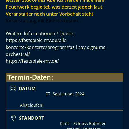
letzten Stücke des Abends werden mit einem
Feuerwerk begleitet, was derzeit jedoch laut
Veranstalter noch unter Vorbehalt steht.
Veranstaltung mit Eintrittskosten.
Weitere Informationen / Quelle:
https://festspiele-mv.de/alle-
konzerte/konzerte/program/faz-l-say-signums-
orchestral/
https://festspiele-mv.de/
Termin-Daten:
DATUM
07. September 2024
Abgelaufen!
STANDORT
Klütz - Schloss Bothmer
Am Park, 23948 Klütz