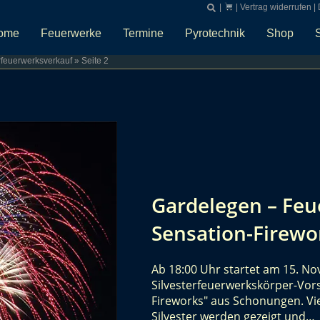
|
|
Vertrag widerrufen
|
ome
Feuerwerke
Termine
Pyrotechnik
Shop
rfeuerwerksverkauf
»
Seite 2
Gardelegen – Fe
Sensation-Firewo
Ab 18:00 Uhr startet am 15. No
Silvesterfeuerwerkskörper-Vor
Fireworks" aus Schonungen. Vie
Silvester werden gezeigt und…