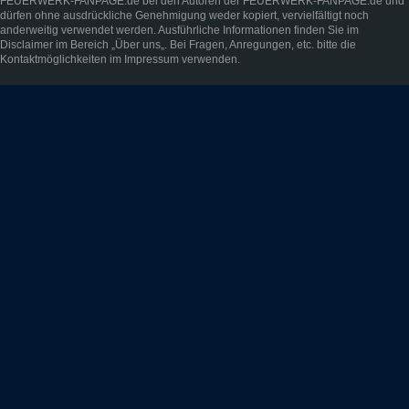
FEUERWERK-FANPAGE.de bei den Autoren der FEUERWERK-FANPAGE.de und
dürfen ohne ausdrückliche Genehmigung weder kopiert, vervielfältigt noch
anderweitig verwendet werden. Ausführliche Informationen finden Sie im
Disclaimer
im Bereich „
Über uns
„. Bei Fragen, Anregungen, etc. bitte die
Kontaktmöglichkeiten im
Impressum
verwenden.