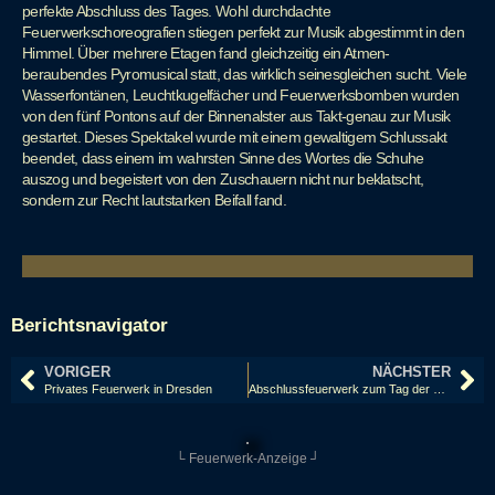
perfekte Abschluss des Tages. Wohl durchdachte
Feuerwerkschoreografien stiegen perfekt zur Musik abgestimmt in den
Himmel. Über mehrere Etagen fand gleichzeitig ein Atmen-
beraubendes Pyromusical statt, das wirklich seinesgleichen sucht. Viele
Wasserfontänen, Leuchtkugelfächer und Feuerwerksbomben wurden
von den fünf Pontons auf der Binnenalster aus Takt-genau zur Musik
gestartet. Dieses Spektakel wurde mit einem gewaltigem Schlussakt
beendet, dass einem im wahrsten Sinne des Wortes die Schuhe
auszog und begeistert von den Zuschauern nicht nur beklatscht,
sondern zur Recht lautstarken Beifall fand.
Berichtsnavigator
VORIGER
NÄCHSTER
Privates Feuerwerk in Dresden
Abschlussfeuerwerk zum Tag der Sachsen in Kamenz 2011
└ Feuerwerk-Anzeige ┘