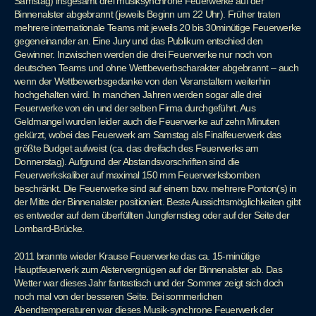
Samstag) insgesamt drei musiksynchrone Feuerwerke auf der
Binnenalster abgebrannt (jeweils Beginn um 22 Uhr). Früher traten
mehrere internationale Teams mit jeweils 20 bis 30minütige Feuerwerke
gegeneinander an. Eine Jury und das Publikum entschied den
Gewinner. Inzwischen werden die drei Feuerwerke nur noch von
deutschen Teams und ohne Wettbewerbscharakter abgebrannt – auch
wenn der Wettbewerbsgedanke von den Veranstaltern weiterhin
hochgehalten wird. In manchen Jahren werden sogar alle drei
Feuerwerke von ein und der selben Firma durchgeführt. Aus
Geldmangel wurden leider auch die Feuerwerke auf zehn Minuten
gekürzt, wobei das Feuerwerk am Samstag als Finalfeuerwerk das
größte Budget aufweist (ca. das dreifach des Feuerwerks am
Donnerstag). Aufgrund der Abstandsvorschriften sind die
Feuerwerkskaliber auf maximal 150 mm Feuerwerksbomben
beschränkt. Die Feuerwerke sind auf einem bzw. mehrere Ponton(s) in
der Mitte der Binnenalster positioniert. Beste Aussichtsmöglichkeiten gibt
es entweder auf dem überfüllten Jungfernstieg oder auf der Seite der
Lombard-Brücke.
2011 brannte wieder Krause Feuerwerke das ca. 15-minütige
Hauptfeuerwerk zum Alstervergnügen auf der Binnenalster ab. Das
Wetter war dieses Jahr fantastisch und der Sommer zeigt sich doch
noch mal von der besseren Seite. Bei sommerlichen
Abendtemperaturen war dieses Musik-synchrone Feuerwerk der