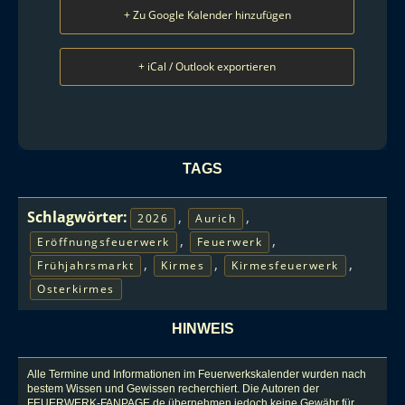
+ Zu Google Kalender hinzufügen
+ iCal / Outlook exportieren
TAGS
Schlagwörter:
,
,
2026
Aurich
,
,
Eröffnungsfeuerwerk
Feuerwerk
,
,
,
Frühjahrsmarkt
Kirmes
Kirmesfeuerwerk
Osterkirmes
HINWEIS
Alle Termine und Informationen im Feuerwerkskalender wurden nach
bestem Wissen und Gewissen recherchiert. Die Autoren der
FEUERWERK-FANPAGE.de übernehmen jedoch keine Gewähr für