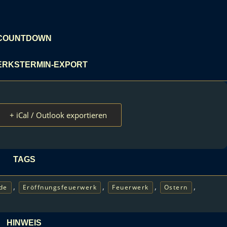
COUNTDOWN
RKSTERMIN-EXPORT
+ iCal / Outlook exportieren
TAGS
,
,
,
,
de
Eröffnungsfeuerwerk
Feuerwerk
Ostern
HINWEIS