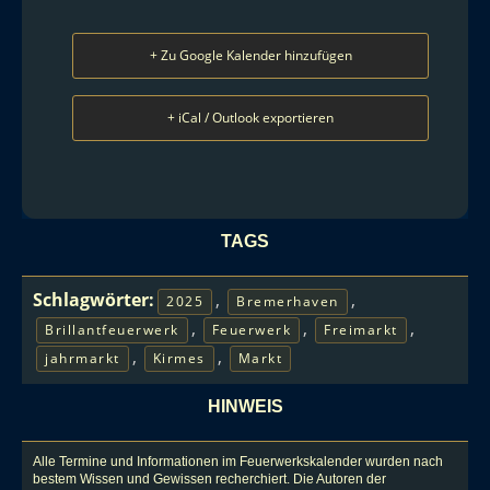
+ Zu Google Kalender hinzufügen
+ iCal / Outlook exportieren
TAGS
Schlagwörter:
,
,
2025
Bremerhaven
,
,
,
Brillantfeuerwerk
Feuerwerk
Freimarkt
,
,
jahrmarkt
Kirmes
Markt
HINWEIS
Alle Termine und Informationen im Feuerwerkskalender wurden nach
bestem Wissen und Gewissen recherchiert. Die Autoren der