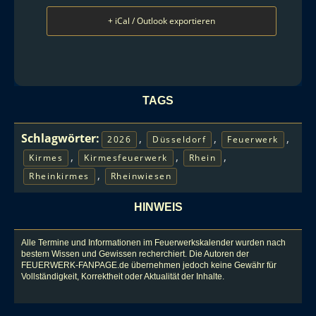
+ iCal / Outlook exportieren
TAGS
Schlagwörter:
,
,
,
2026
Düsseldorf
Feuerwerk
,
,
,
Kirmes
Kirmesfeuerwerk
Rhein
,
Rheinkirmes
Rheinwiesen
HINWEIS
Alle Termine und Informationen im Feuerwerkskalender wurden nach
bestem Wissen und Gewissen recherchiert. Die Autoren der
FEUERWERK-FANPAGE.de übernehmen jedoch keine Gewähr für
Vollständigkeit, Korrektheit oder Aktualität der Inhalte.