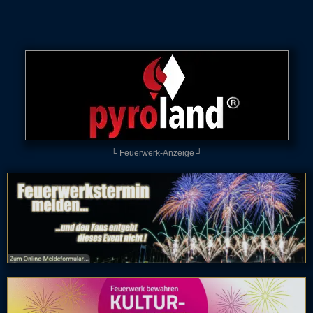
└ Feuerwerk-Anzeige ┘