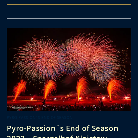
PYRO-PASSION´S END OF SEASON
Pyro-Passion´s End of Season