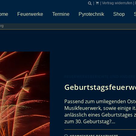
|
|
Vertrag widerrufen
|
ome
Feuerwerke
Termine
Pyrotechnik
Shop
rg
FEUERWERKSBERICHTE UND ANDERE
Geburtstagsfeuerwe
Passend zum umliegenden Oste
Musikfeuerwerk, sowie einige i
anlässlich eines Geburtstages 
zum 30. Geburtstag?…