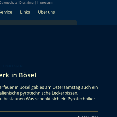
Datenschutz
|
Disclaimer
|
Impressum
Service
Links
Über uns
 REPORTAGEN
rk in Bösel
rfeuer in Bösel gab es am Ostersamstag auch ein
talienische pyrotechnische Leckerbissen,
zu bestaunen.Was schenkt sich ein Pyrotechniker