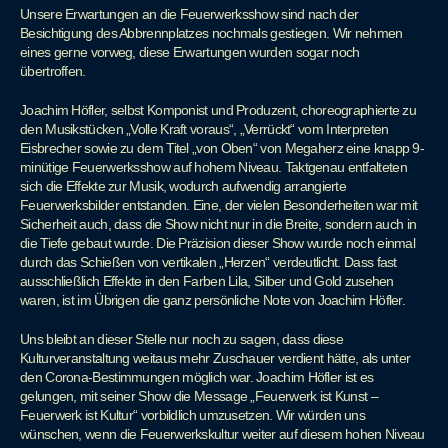
Unsere Erwartungen an die Feuerwerksshow sind nach der
Besichtigung des Abbrennplatzes nochmals gestiegen. Wir nehmen
eines gerne vorweg, diese Erwartungen wurden sogar noch
übertroffen.
Joachim Höfler, selbst Komponist und Produzent, choreographierte zu
den Musikstücken „Volle Kraft voraus“, „Verrückt“ vom Interpreten
Eisbrecher sowie zu dem Titel „von Oben“ von Megaherz eine knapp 9-
minütige Feuerwerksshow auf hohem Niveau. Taktgenau entfalteten
sich die Effekte zur Musik, wodurch aufwendig arrangierte
Feuerwerksbilder entstanden. Eine, der vielen Besonderheiten war mit
Sicherheit auch, dass die Show nicht nur in die Breite, sondern auch in
die Tiefe gebaut wurde. Die Präzision dieser Show wurde noch einmal
durch das Schießen von vertikalen „Herzen“ verdeutlicht. Dass fast
ausschließlich Effekte in den Farben Lila, Silber und Gold zusehen
waren, ist im Übrigen die ganz persönliche Note von Joachim Höfler.
Uns bleibt an dieser Stelle nur noch zu sagen, dass diese
Kulturveranstaltung weitaus mehr Zuschauer verdient hätte, als unter
den Corona-Bestimmungen möglich war. Joachim Höfler ist es
gelungen, mit seiner Show die Message „Feuerwerk ist Kunst –
Feuerwerk ist Kultur“ vorbildlich umzusetzen. Wir würden uns
wünschen, wenn die Feuerwerkskultur weiter auf diesem hohen Niveau