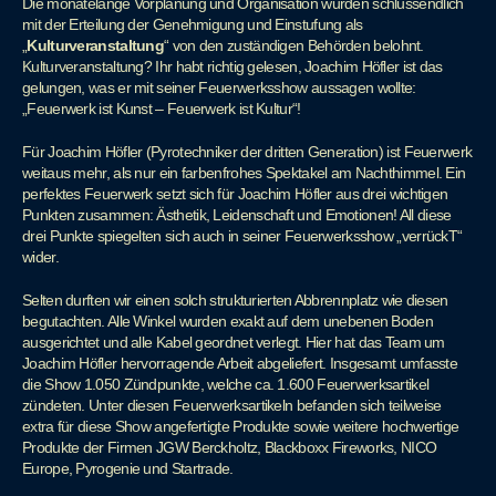
Die monatelange Vorplanung und Organisation wurden schlussendlich
mit der Erteilung der Genehmigung und Einstufung als
„
Kulturveranstaltung
“ von den zuständigen Behörden belohnt.
Kulturveranstaltung? Ihr habt richtig gelesen, Joachim Höfler ist das
gelungen, was er mit seiner Feuerwerksshow aussagen wollte:
„Feuerwerk ist Kunst – Feuerwerk ist Kultur“!
Für Joachim Höfler (Pyrotechniker der dritten Generation) ist Feuerwerk
weitaus mehr, als nur ein farbenfrohes Spektakel am Nachthimmel. Ein
perfektes Feuerwerk setzt sich für Joachim Höfler aus drei wichtigen
Punkten zusammen: Ästhetik, Leidenschaft und Emotionen! All diese
drei Punkte spiegelten sich auch in seiner Feuerwerksshow „verrückT“
wider.
Selten durften wir einen solch strukturierten Abbrennplatz wie diesen
begutachten. Alle Winkel wurden exakt auf dem unebenen Boden
ausgerichtet und alle Kabel geordnet verlegt. Hier hat das Team um
Joachim Höfler hervorragende Arbeit abgeliefert. Insgesamt umfasste
die Show 1.050 Zündpunkte, welche ca. 1.600 Feuerwerksartikel
zündeten. Unter diesen Feuerwerksartikeln befanden sich teilweise
extra für diese Show angefertigte Produkte sowie weitere hochwertige
Produkte der Firmen JGW Berckholtz, Blackboxx Fireworks, NICO
Europe, Pyrogenie und Startrade.