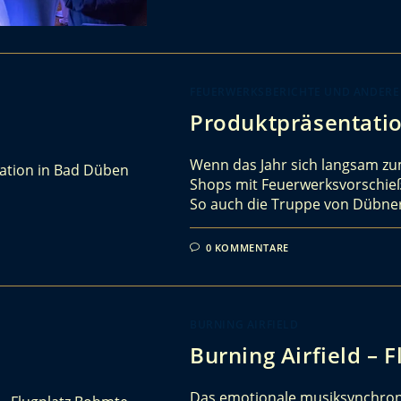
FEUERWERKSBERICHTE UND ANDERE
Produktpräsentati
Wenn das Jahr sich langsam zum
Shops mit Feuerwerksvorschieß
So auch die Truppe von Dübn
0 KOMMENTARE
BURNING AIRFIELD
Burning Airfield – 
Das emotionale musiksynchron