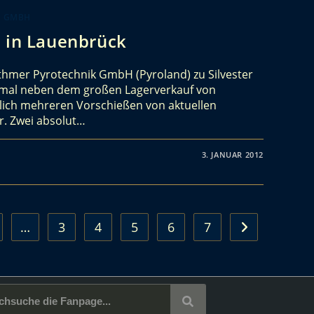
K GMBH
1 in Lauenbrück
thmer Pyrotechnik GmbH (Pyroland) zu Silvester
nmal neben dem großen Lagerverkauf von
glich mehreren Vorschießen von aktuellen
r. Zwei absolut…
3. JANUAR 2012
…
3
4
5
6
7