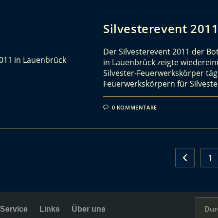
PYROLAND - BOTHMER PYROTECHNI
Silvesterevent 201
Der Silvesterevent 2011 der Bo
in Lauenbrück zeigte wiederei
Silvester-Feuerwerkskörper tä
Feuerwerkskörpern für Silveste
0 KOMMENTARE
1
Service
Links
Über uns