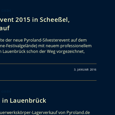
K GMBH
vent 2015 in Scheeßel,
auf
te der neue Pyroland-Silvesterevent auf dem
ane-Festivalgelände) mit neuem professionellem
in Lauenbrück schon der Weg vorgezeichnet,
3. JANUAR 2016
K GMBH
3 in Lauenbrück
euerwerkskörper-Lagerverkauf von Pyroland.de