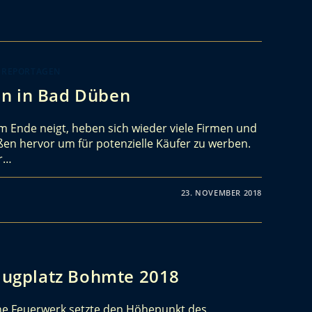
 REPORTAGEN
on in Bad Düben
 Ende neigt, heben sich wieder viele Firmen und
en hervor um für potenzielle Käufer zu werben.
er…
23. NOVEMBER 2018
Flugplatz Bohmte 2018
e Feuerwerk setzte den Höhepunkt des