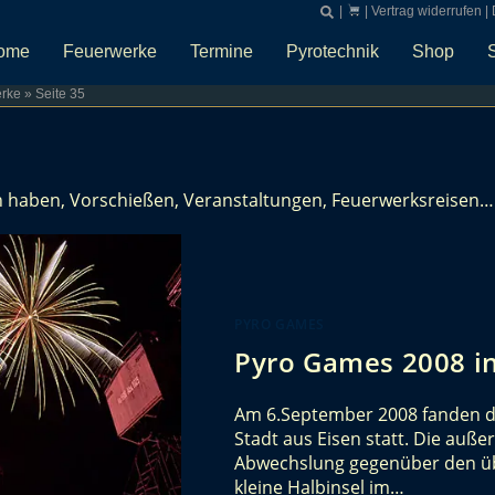
|
|
Vertrag widerrufen
|
ome
Feuerwerke
Termine
Pyrotechnik
Shop
rke
»
Seite 35
tun haben, Vorschießen, Veranstaltungen, Feuerwerksreisen…
PYRO GAMES
Pyro Games 2008 in
Am 6.September 2008 fanden d
Stadt aus Eisen statt. Die au
Abwechslung gegenüber den übl
kleine Halbinsel im…