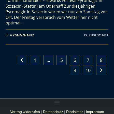
10. Internationales Fireworks Festival Pyromagic in
Szczecin (Stettin) am Oderhaff Zur diesjährigen
Pyromagic in Szczecin waren wir nur am Samstag vor
Ort. Der Freitag versprach vom Wetter her nicht
optimal…
0 KOMMENTARE
13. AUGUST 2017
1
…
5
6
7
8
9
10
Vertrag widerrufen
|
Datenschutz
|
Disclaimer
|
Impressum