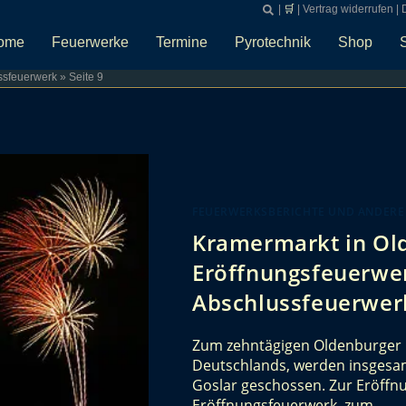
|
🛒
|
Vertrag widerrufen
|
ome
Feuerwerke
Termine
Pyrotechnik
Shop
ssfeuerwerk
»
Seite 9
FEUERWERKSBERICHTE UND ANDERE
Kramermarkt in Ol
Eröffnungsfeuerwer
Abschlussfeuerwer
Zum zehntägigen Oldenburger 
Deutschlands, werden insgesam
Goslar geschossen. Zur Eröffn
Eröffnungsfeuerwerk, zum…