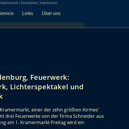
Datenschutz
|
Disclaimer
|
Impressum
Service
Links
Über uns
 REPORTAGEN
denburg, Feuerwerk:
k, Lichterspektakel und
k
Kramermarkt, einer der zehn größten Kirmes'
t drei Feuerwerke von der Firma Schneider aus
ung am 1. Kramermarkt-Freitag wird ein