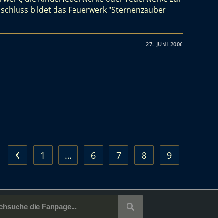
bschluss bildet das Feuerwerk "Sternenzauber
27. JUNI 2006
1
…
6
7
8
9